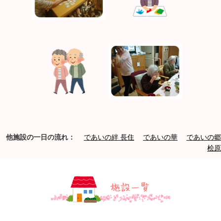
他施設の一日の流れ：
であいの絆 長住
であいの華
であいの郷
桧原